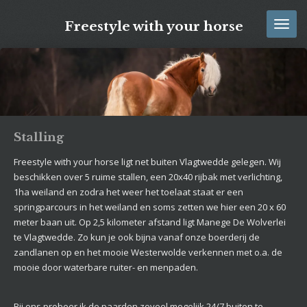
Ga
Freestyle with your horse
direct
naar
de
hoofdinhoud
Stalling
Freestyle with your horse ligt net buiten Vlagtwedde gelegen. Wij
beschikken over 5 ruime stallen, een 20x40 rijbak met verlichting,
1ha weiland en zodra het weer het toelaat staat er een
springparcours in het weiland en soms zetten we hier een 20 x 60
meter baan uit. Op 2,5 kilometer afstand ligt Manege De Wolverlei
te Vlagtwedde. Zo kun je ook bijna vanaf onze boerderij de
zandlanen op en het mooie Westerwolde verkennen met o.a. de
mooie door waterbare ruiter- en menpaden.
Bij ons probeer ik de paarden zoveel mogelijk 24/7 buiten te