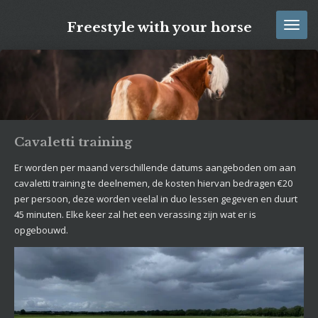
Ga
Freestyle with your horse
direct
naar
de
hoofdinhoud
Cavaletti training
Er worden per maand verschillende datums aangeboden om aan
cavaletti training te deelnemen, de kosten hiervan bedragen €20
per persoon, deze worden veelal in duo lessen gegeven en duurt
45 minuten. Elke keer zal het een verassing zijn wat er is
opgebouwd.