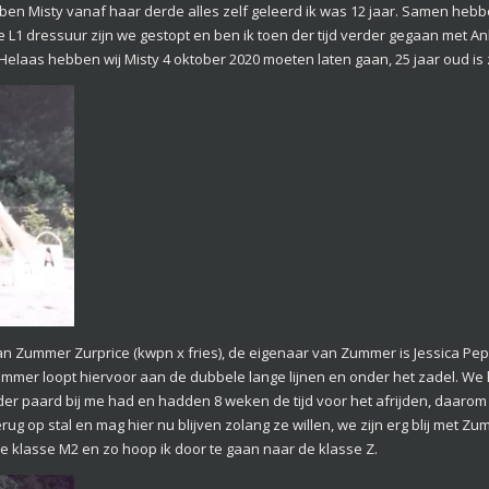
en Misty vanaf haar derde alles zelf geleerd ik was 12 jaar. Samen hebb
e L1 dressuur zijn we gestopt en ben ik toen der tijd verder gegaan met A
Helaas hebben wij Misty 4 oktober 2020 moeten laten gaan, 25 jaar oud i
n aan Zummer Zurprice (kwpn x fries), de eigenaar van Zummer is Jessica Pe
mer loopt hiervoor aan de dubbele lange lijnen en onder het zadel. We
r paard bij me had en hadden 8 weken de tijd voor het afrijden, daarom in
 op stal en mag hier nu blijven zolang ze willen, we zijn erg blij met Zum
e klasse M2 en zo hoop ik door te gaan naar de klasse Z.