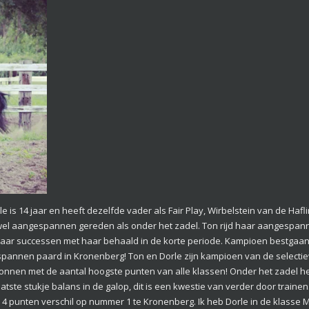
orle is 14 jaar en heeft dezelfde vader als Fair Play, Wirbelstein van de Hafl
el aangespannen gereden als onder het zadel. Ton rijd haar aangespannen
paar successen met haar behaald in de korte periode. Kampioen bestga
pannen paard in Kronenberg! Ton en Dorle zijn kampioen van de selectie
onnen met de aantal hoogste punten van alle klassen! Onder het zadel he
tste stukje balans in de galop, dit is een kwestie van verder door traine
4 punten verschil op nummer 1 te Kronenberg. Ik heb Dorle in de klasse 