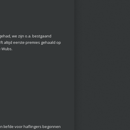
 gehad, we zijn o.a. bestgaand
t altijd eerste premies gehaald op
e Wubs.
mijn liefde voor haflingers begonnen