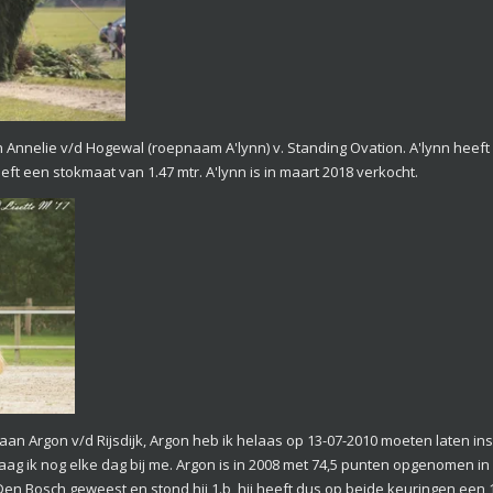
aan Annelie v/d Hogewal (roepnaam A'lynn) v. Standing Ovation. A'lynn heef
ft een stokmaat van 1.47 mtr. A'lynn is in maart 2018 verkocht.
en aan Argon v/d Rijsdijk, Argon heb ik helaas op 13-07-2010 moeten laten ins
ag ik nog elke dag bij me. Argon is in 2008 met 74,5 punten opgenomen in
r Den Bosch geweest en stond hij 1.b, hij heeft dus op beide keuringen ee