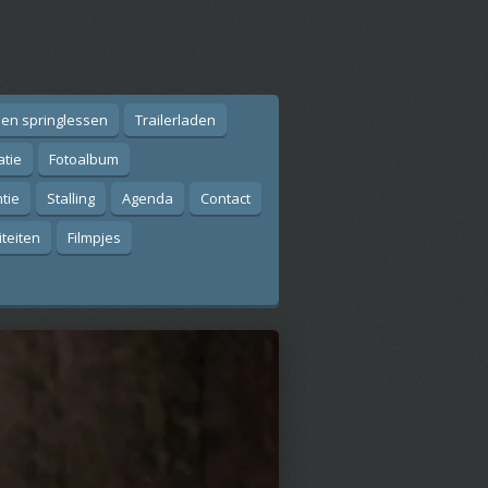
 en springlessen
Trailerladen
atie
Fotoalbum
tie
Stalling
Agenda
Contact
iteiten
Filmpjes