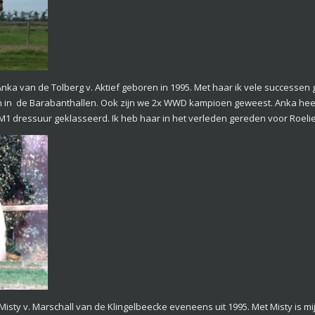
an Anka van de Tolberg v. Aktief geboren in 1995. Met haar ik vele successen
h in de Barabanthallen. Ook zijn we 2x WWD kampioen geweest. Anka heef
M1 dressuur geklasseerd. Ik heb haar in het verleden gereden voor Roeli
an Misty v. Marschall van de Klingelbeecke eveneens uit 1995. Met Misty is 