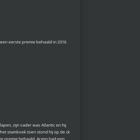
t een eerste premie behaald in 2016
lapen, zijn vader was Atlantic en hij
 het stamboek toen stond hij op de ck
n 1e premie behaald, Argon had een