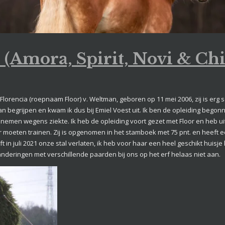
(Amora, Spirit, Novi & Chi
an Florencia (roepnaam Floor) v. Weltman, geboren op 11 mei 2006, zij is erg
 begrijpen en kwam ik dus bij Emiel Voest uit. Ik ben de opleiding begonne
 nemen wegens ziekte. Ik heb de opleiding voort gezet met Floor en heb u
r moeten trainen. Zij is opgenomen in het stamboek met 75 pnt. en heeft 
ft in juli 2021 onze stal verlaten, ik heb voor haar een heel geschikt hui
eranderingen met verschillende paarden bij ons op het erf helaas niet aan.