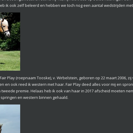
heb ik ook zelf beleerd en hebben we toch nog een aantal wedstrijden me
an Fair Play (roepnaam Tooske), v. Wirbelstein, geboren op 22 maart 2006, zi
n ook reed ik western met haar. Fair Play deed alles voor mij en sprong al
tweede premie. Helaas heb ik ook van haar in 2017 afscheid moeten nem
, springen en western binnen gehaald.