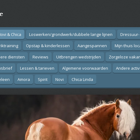
e
Novi & Chica
Loswerken/grondwerk/dubbele lange lijnen
Dressuur-
iktraining
Opstap & kinderlessen
Aangespannen
Mijn thuis loc
ere diensten
Reviews
Uitbrengen wedstrijden
Zorgeloze vakan
sbrief
Lessen & tarieven
Algemene voorwaarden
Andere activ
eleen
Amora
Spirit
Novi
Chica Linda