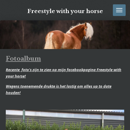
Ga
Freestyle with your horse
direct
naar
de
hoofdinhoud
Fotoalbum
Recente foto's zijn te zien op mijn facebookpagina Freestyle with
your horse!
Wegens toenemende drukte is het lastig om alles up to date
houden!