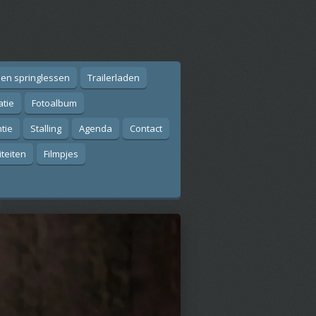
 en springlessen
Trailerladen
atie
Fotoalbum
tie
Stalling
Agenda
Contact
iteiten
Filmpjes