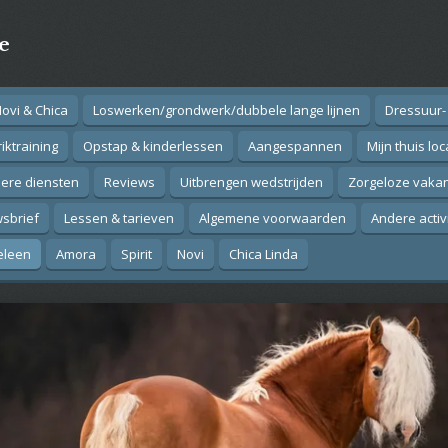
e
Novi & Chica
Loswerken/grondwerk/dubbele lange lijnen
Dressuur-
iktraining
Opstap & kinderlessen
Aangespannen
Mijn thuis loc
ere diensten
Reviews
Uitbrengen wedstrijden
Zorgeloze vakan
sbrief
Lessen & tarieven
Algemene voorwaarden
Andere activ
eleen
Amora
Spirit
Novi
Chica Linda