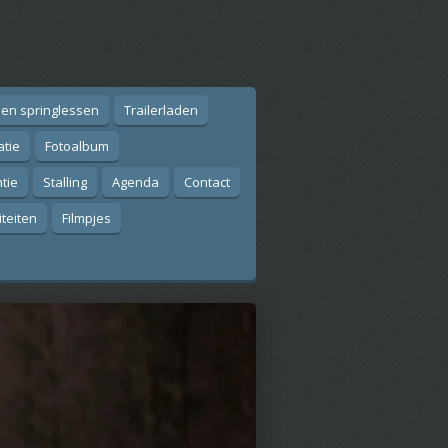
 en springlessen
Trailerladen
atie
Fotoalbum
tie
Stalling
Agenda
Contact
iteiten
Filmpjes