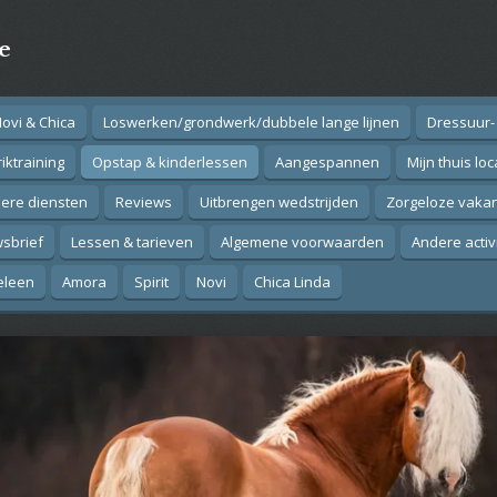
e
Novi & Chica
Loswerken/grondwerk/dubbele lange lijnen
Dressuur-
iktraining
Opstap & kinderlessen
Aangespannen
Mijn thuis loc
ere diensten
Reviews
Uitbrengen wedstrijden
Zorgeloze vakan
sbrief
Lessen & tarieven
Algemene voorwaarden
Andere activ
eleen
Amora
Spirit
Novi
Chica Linda