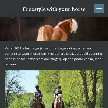
Ga
Freestyle with your horse
direct
naar
de
hoofdinhoud
Vanaf 2021 is het mogelijk om onder begeleiding samen op
buitenrit te gaan. Hierbij kan ik helpen als je bijvoorbeeld spanning
hebt. In de toekomst is het ook mogelijk op een paard van mij mee
te gaan.