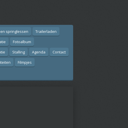
 en springlessen
Trailerladen
atie
Fotoalbum
tie
Stalling
Agenda
Contact
iteiten
Filmpjes