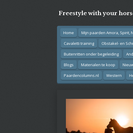
Ga
Freestyle with your hors
direct
naar
de
hoofdinhoud
Home
Mijn paarden Amora, Spirit, 
Cavaletti training
Obstakel- en Schr
Buitenritten onder begeleiding
And
Blogs
Materialen te koop
Nieuw
Paardencolumns.nl
Western
H