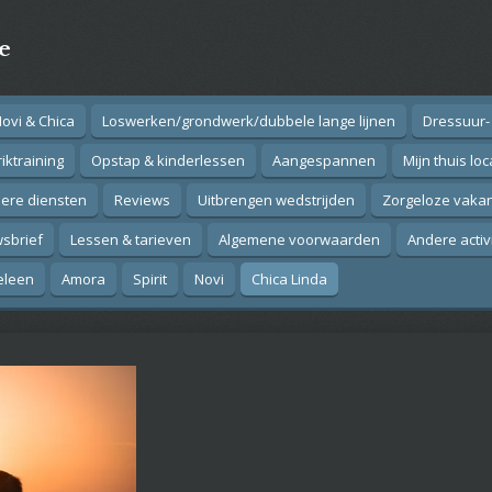
e
Novi & Chica
Loswerken/grondwerk/dubbele lange lijnen
Dressuur-
iktraining
Opstap & kinderlessen
Aangespannen
Mijn thuis loc
ere diensten
Reviews
Uitbrengen wedstrijden
Zorgeloze vakan
sbrief
Lessen & tarieven
Algemene voorwaarden
Andere activ
eleen
Amora
Spirit
Novi
Chica Linda