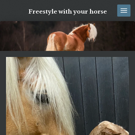
Ga
Freestyle with your horse
direct
naar
de
hoofdinhoud