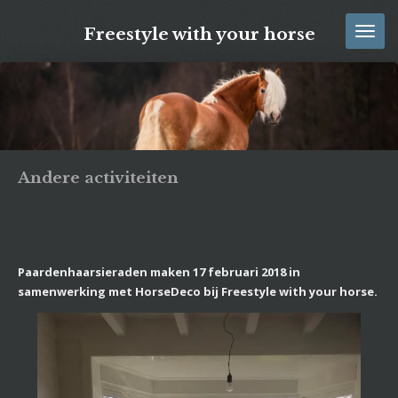
Ga
Freestyle with your horse
direct
naar
de
hoofdinhoud
Andere activiteiten
Paardenhaarsieraden maken 17 februari 2018 in
samenwerking met HorseDeco bij Freestyle with your horse.