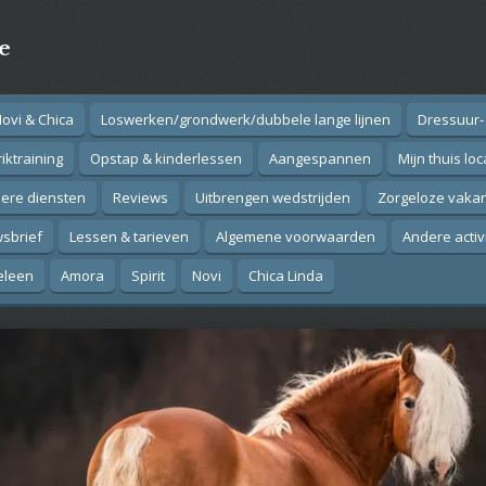
e
Novi & Chica
Loswerken/grondwerk/dubbele lange lijnen
Dressuur-
iktraining
Opstap & kinderlessen
Aangespannen
Mijn thuis loc
ere diensten
Reviews
Uitbrengen wedstrijden
Zorgeloze vakan
sbrief
Lessen & tarieven
Algemene voorwaarden
Andere activ
eleen
Amora
Spirit
Novi
Chica Linda