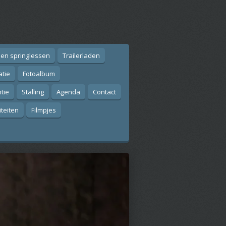
 en springlessen
Trailerladen
atie
Fotoalbum
tie
Stalling
Agenda
Contact
iteiten
Filmpjes