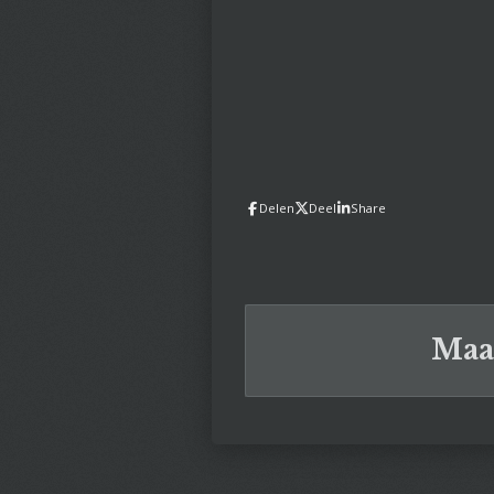
Delen
Deel
Share
Maa